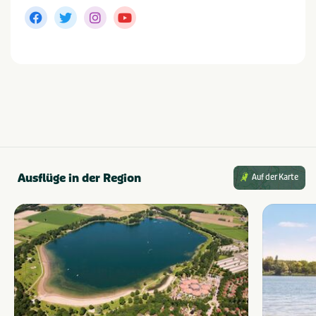
Gelderland
Winterswijk
Achterhoek
Geeignet für
Geeignet für Kinder
Zugang für Rollstühle
Für alle Altersgruppen
Lage
Bewaldetes Gebiet
Ausflüge in der Region
Auf der Karte