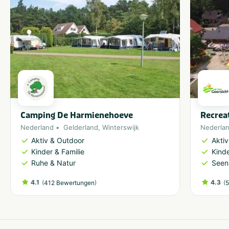
Camping De Harmienehoeve
Recrea
Nederland
Gelderland
,
Winterswijk
Nederla
Aktiv & Outdoor
Akti
Kinder & Familie
Kinde
Ruhe & Natur
Seen
4.1
(
)
4.3
(
412 Bewertungen
5