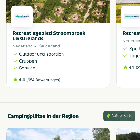
Recreatiegebied Stroombroek
Recrea
Leisurelands
Nederla
Nederland
Gelderland
Sport
Outdoor und sportlich
Tage
Gruppen
Schulen
4.1
(
2
4.4
(
)
654 Bewertungen
Campingplätze in der Region
Auf der Karte