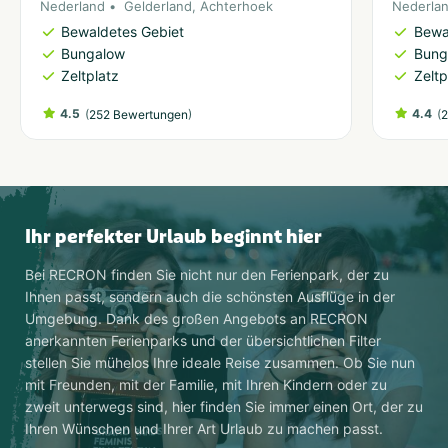
Nederland
Gelderland
,
Achterhoek
Nederla
Bewaldetes Gebiet
Bewa
Bungalow
Bung
Zeltplatz
Zeltp
4.5
(
)
4.4
(
252 Bewertungen
2
Ihr perfekter Urlaub beginnt hier
Bei RECRON finden Sie nicht nur den Ferienpark, der zu
Ihnen passt, sondern auch die schönsten Ausflüge in der
Umgebung. Dank des großen Angebots an RECRON
anerkannten Ferienparks und der übersichtlichen Filter
stellen Sie mühelos Ihre ideale Reise zusammen. Ob Sie nun
mit Freunden, mit der Familie, mit Ihren Kindern oder zu
zweit unterwegs sind, hier finden Sie immer einen Ort, der zu
Ihren Wünschen und Ihrer Art Urlaub zu machen passt.