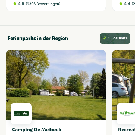
4.5
(
)
4.4
(
6396 Bewertungen
2
Ferienparks in der Region
Auf der Karte
Camping De Meibeek
Recrea