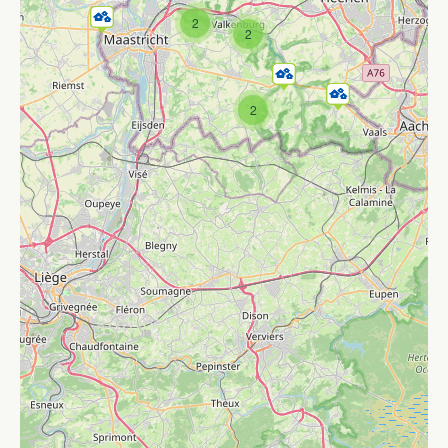
2
2
2