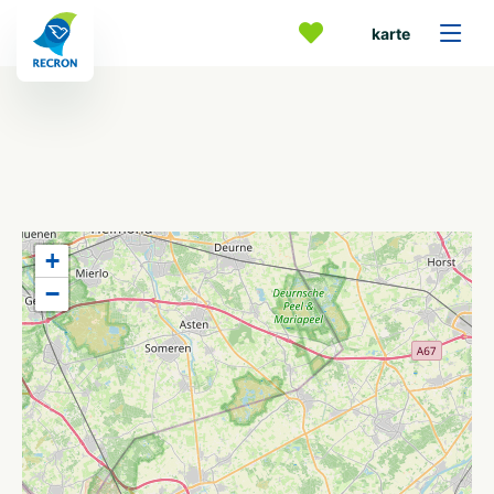
karte
+
−