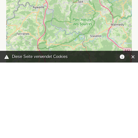
Diese Seite verwendet Cookies
Leaflet
|
©
OpenStreetMap
contributors
Sie sind hier:
Home
karte
TOP