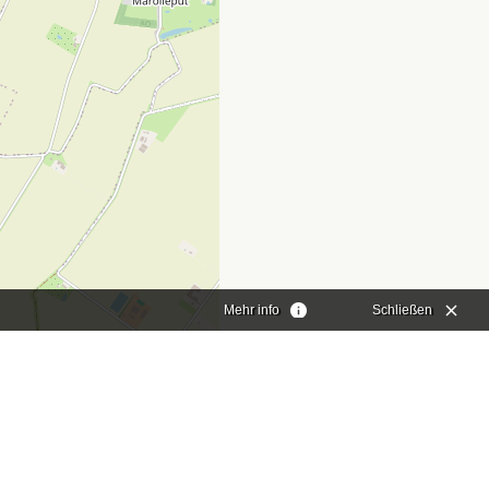
Mehr info
Schließen
aflet
|
©
OpenStreetMap
contributors