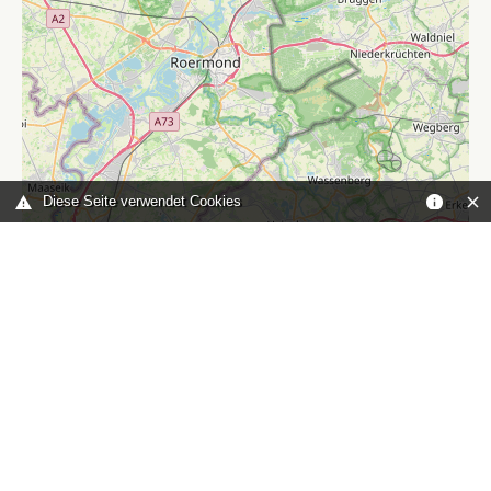
Diese Seite verwendet Cookies
Leaflet
|
©
OpenStreetMap
contributors
Sie sind hier:
Home
karte
TOP