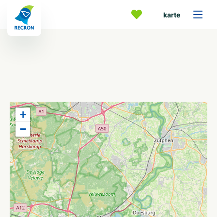
karte
+
−