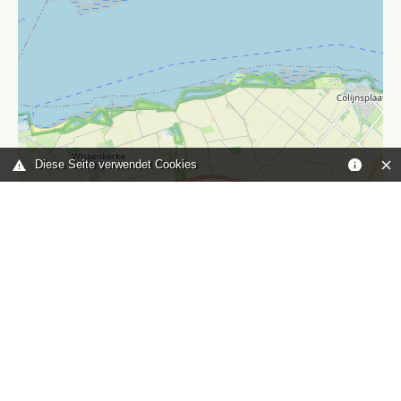
Diese Seite verwendet Cookies
Leaflet
|
©
OpenStreetMap
contributors
Sie sind hier:
Home
karte
TOP