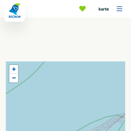
karte
+
−