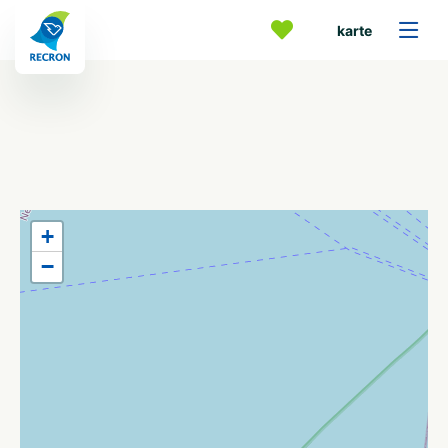
karte
+
−