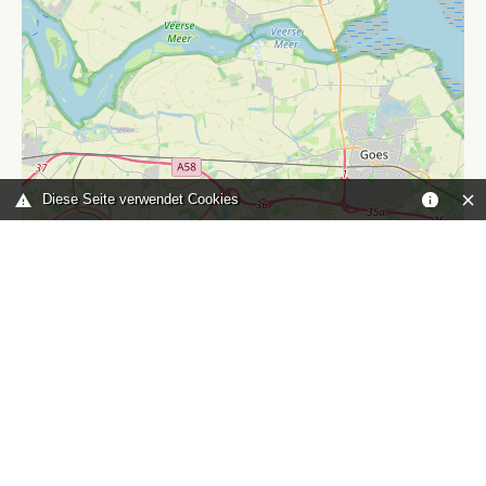
Diese Seite verwendet Cookies
Leaflet
|
©
OpenStreetMap
contributors
Sie sind hier:
Home
karte
TOP