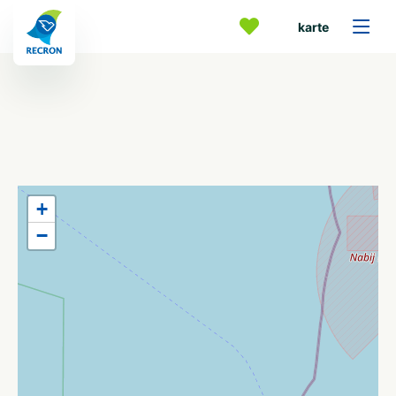
karte
+
−