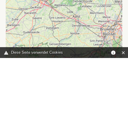
Diese Seite verwendet Cookies
Leaflet
|
©
OpenStreetMap
contributors
Sie sind hier:
Home
karte
TOP