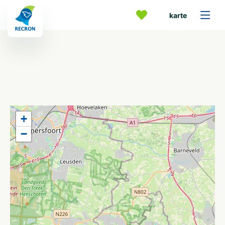
karte
+
−