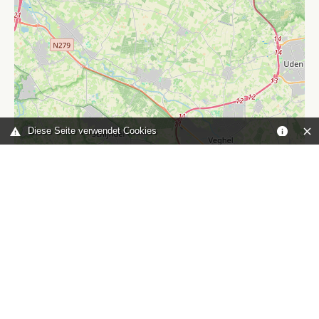
Diese Seite verwendet Cookies
Leaflet
|
©
OpenStreetMap
contributors
Sie sind hier:
Home
karte
TOP