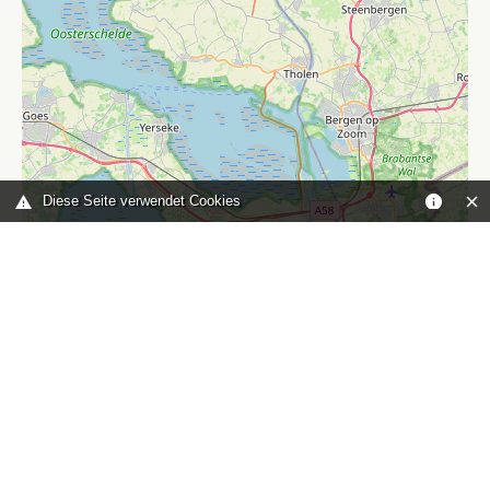
Diese Seite verwendet Cookies
Leaflet
|
©
OpenStreetMap
contributors
Sie sind hier:
Home
karte
TOP