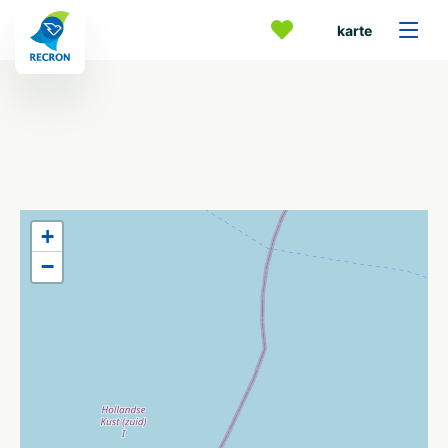
karte
+
−