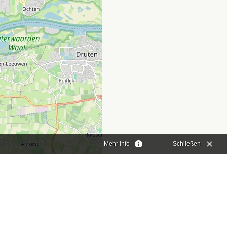
Mehr info
Schließen
aflet
|
©
OpenStreetMap
contributors