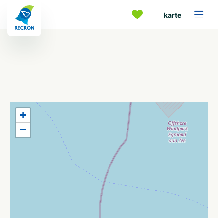
karte
+
−