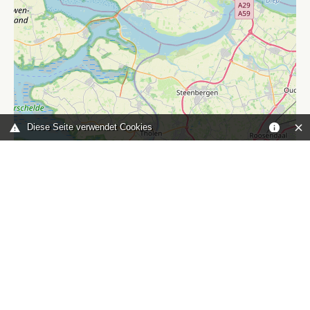
Diese Seite verwendet Cookies
Leaflet
|
©
OpenStreetMap
contributors
Sie sind hier:
Home
karte
TOP