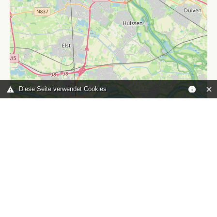
Diese Seite verwendet Cookies
Leaflet
|
©
OpenStreetMap
contributors
Sie sind hier:
Home
karte
TOP