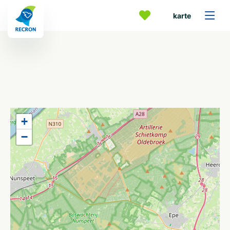
karte
+
−