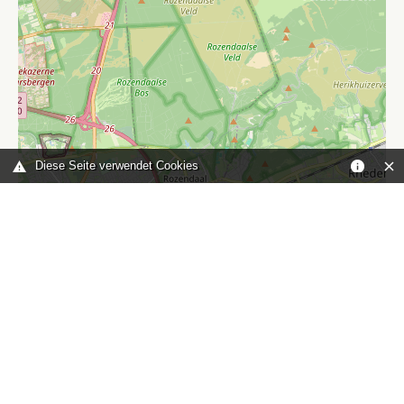
Diese Seite verwendet Cookies
Leaflet
|
©
OpenStreetMap
contributors
Sie sind hier:
Home
karte
TOP