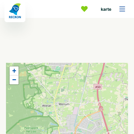
karte
+
−