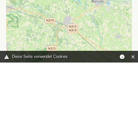
Diese Seite verwendet Cookies
Leaflet
|
©
OpenStreetMap
contributors
Sie sind hier:
Home
karte
TOP