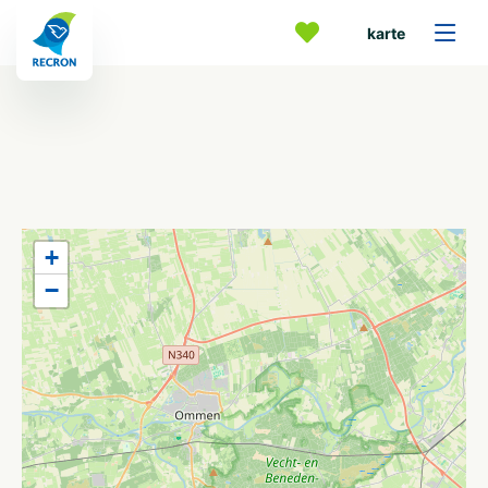
karte
+
−