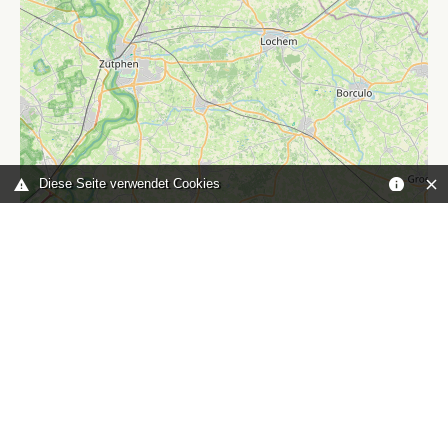
Diese Seite verwendet Cookies
Leaflet
|
©
OpenStreetMap
contributors
Sie sind hier:
Home
karte
TOP