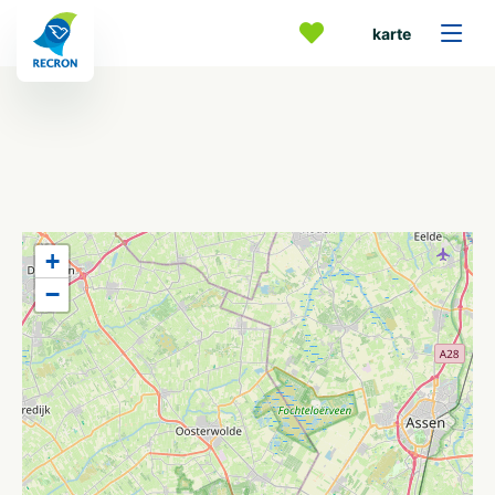
karte
+
−