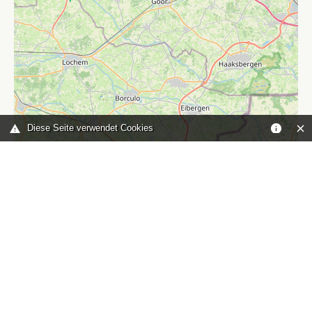
Diese Seite verwendet Cookies
Leaflet
|
©
OpenStreetMap
contributors
Sie sind hier:
Home
karte
TOP