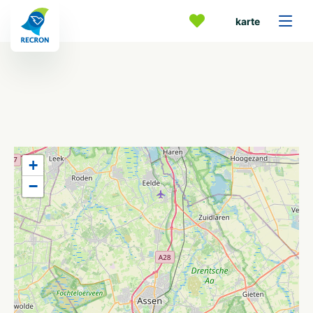
karte
+
−