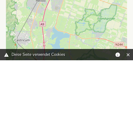
Diese Seite verwendet Cookies
Leaflet
|
©
OpenStreetMap
contributors
Sie sind hier:
Home
karte
TOP