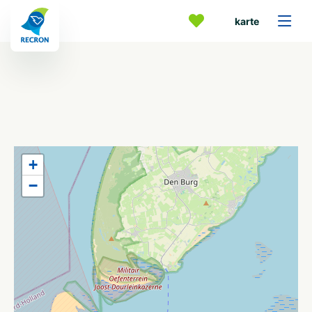
karte
+
−