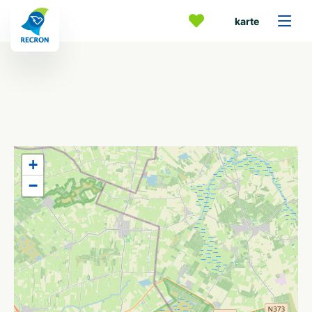
karte
+
−