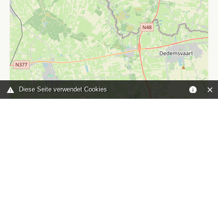
Diese Seite verwendet Cookies
Leaflet
|
©
OpenStreetMap
contributors
Sie sind hier:
Home
karte
TOP