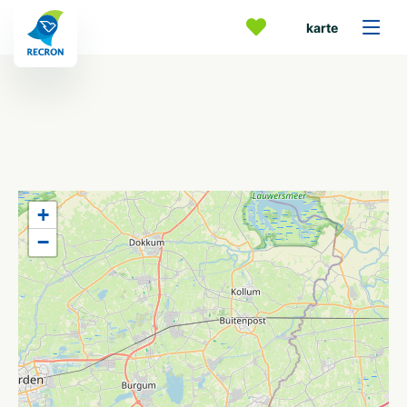
karte
+
−