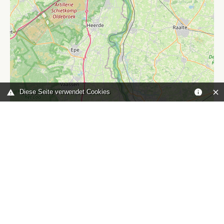
Diese Seite verwendet Cookies
Leaflet
|
©
OpenStreetMap
contributors
Sie sind hier:
Home
karte
TOP