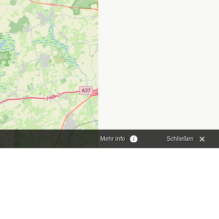
Mehr info
Schließen
aflet
|
©
OpenStreetMap
contributors