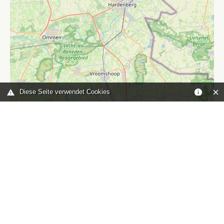
Diese Seite verwendet Cookies
Leaflet
|
©
OpenStreetMap
contributors
Sie sind hier:
Home
karte
TOP