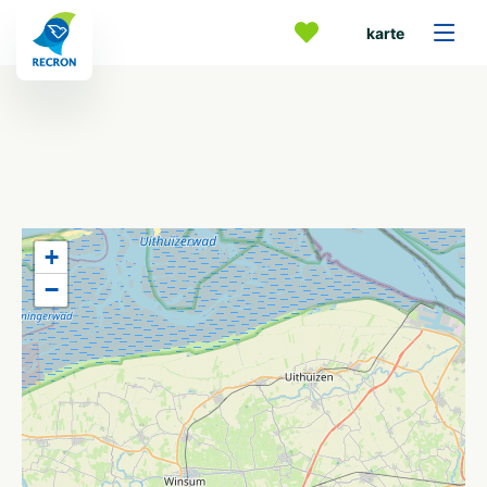
karte
+
−