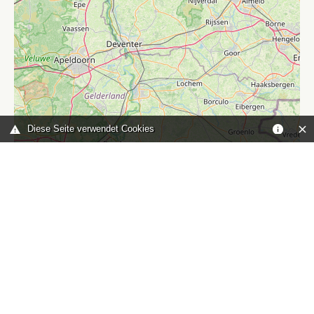
Diese Seite verwendet Cookies
Leaflet
|
©
OpenStreetMap
contributors
Sie sind hier:
Home
karte
TOP