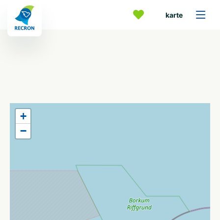
karte
+
−