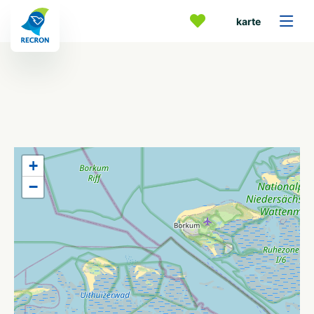
karte
+
−