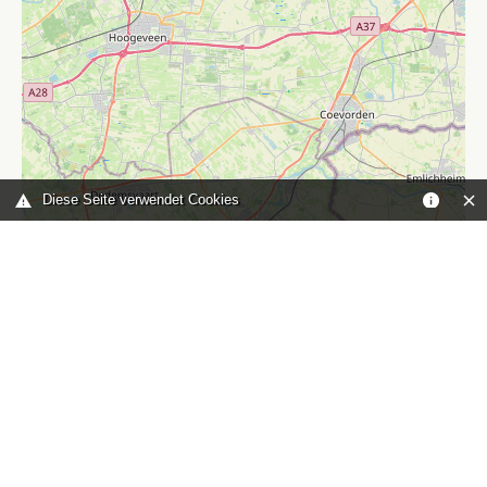
Diese Seite verwendet Cookies
Leaflet
|
©
OpenStreetMap
contributors
Sie sind hier:
Home
karte
TOP