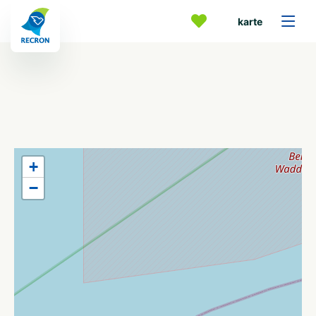
karte
+
−