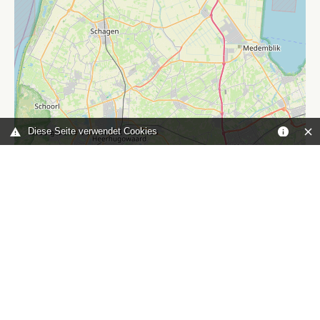
Diese Seite verwendet Cookies
Leaflet
|
©
OpenStreetMap
contributors
Sie sind hier:
Home
karte
TOP