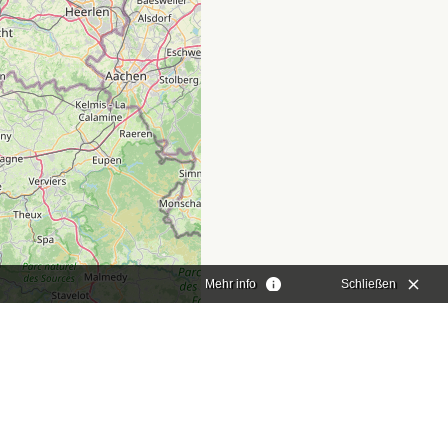
Mehr info
Schließen
aflet
|
©
OpenStreetMap
contributors