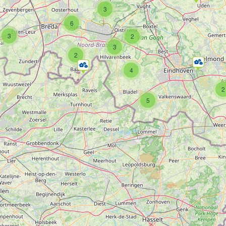
3
6
3
2
3
2
4
2
5