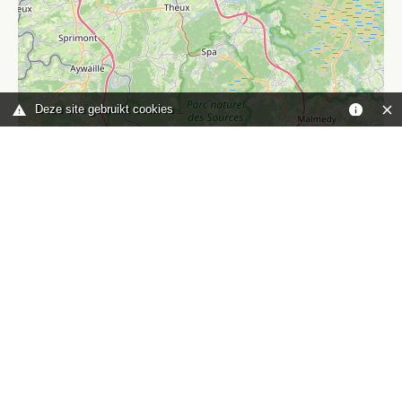
Deze site gebruikt cookies
Leaflet
|
©
OpenStreetMap
contributors
Je bent hier:
Home
kaart
TOP
Contact
HISWA-RECRON