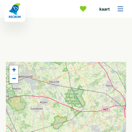
kaart
+
−