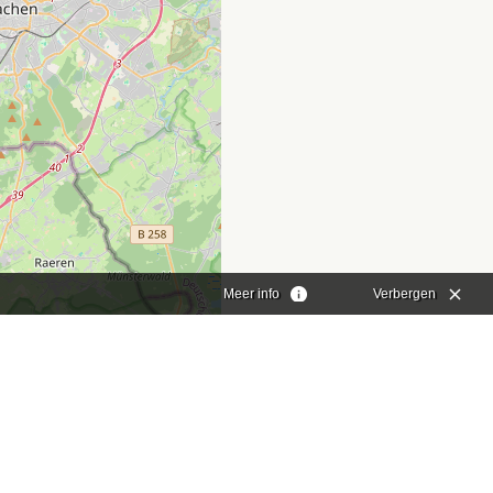
Meer info
Verbergen
aflet
|
©
OpenStreetMap
contributors