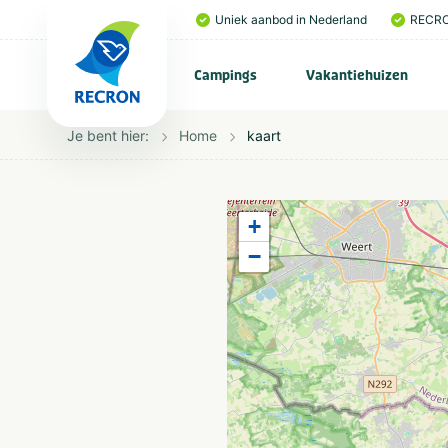
Uniek aanbod in Nederland
RECRO
Campings
Vakantiehuizen
Je bent hier:
Home
kaart
+
−