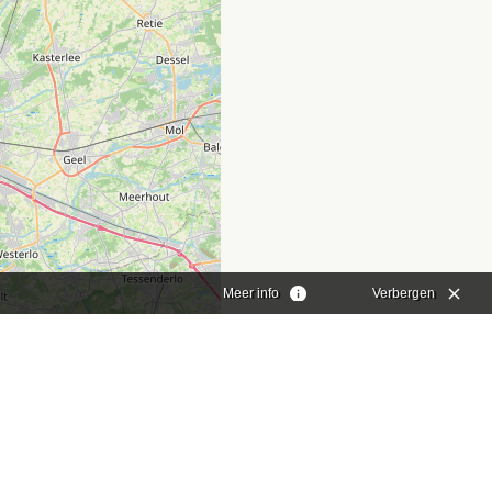
Meer info
Verbergen
aflet
|
©
OpenStreetMap
contributors