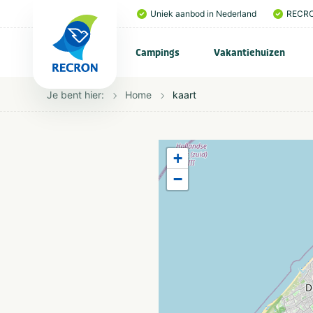
Uniek aanbod in Nederland
RECRO
Campings
Vakantiehuizen
Je bent hier:
Home
kaart
+
−