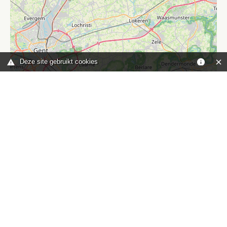
Deze site gebruikt cookies
Leaflet
|
©
OpenStreetMap
contributors
Je bent hier:
Home
kaart
TOP
Contact
HISWA-RECRON