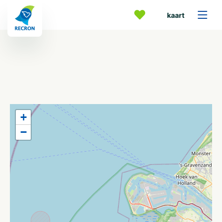
kaart
+
−