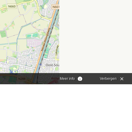
Meer info
Verbergen
aflet
|
©
OpenStreetMap
contributors