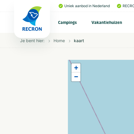
Uniek aanbod in Nederland
RECRO
Campings
Vakantiehuizen
Je bent hier:
Home
kaart
+
−