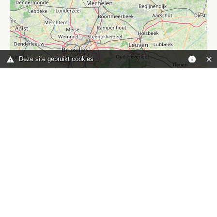
Deze site gebruikt cookies
Leaflet
|
©
OpenStreetMap
contributors
Je bent hier:
Home
kaart
TOP
Contact
HISWA-RECRON