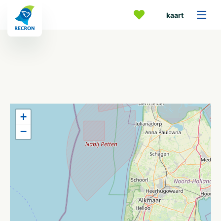
kaart
+
−