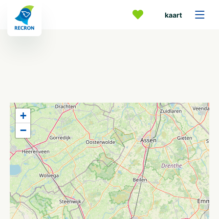
kaart
+
−