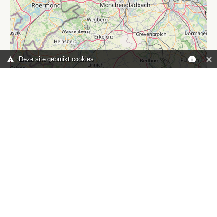
Deze site gebruikt cookies
Leaflet
|
©
OpenStreetMap
contributors
Je bent hier:
Home
kaart
TOP
Contact
HISWA-RECRON