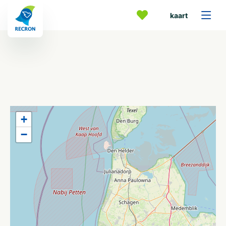
kaart
+
−