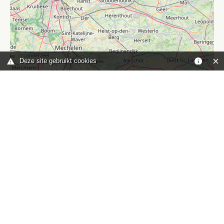
Deze site gebruikt cookies
Leaflet
|
©
OpenStreetMap
contributors
Je bent hier:
Home
kaart
TOP
Contact
HISWA-RECRON