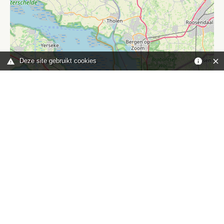
Deze site gebruikt cookies
Leaflet
|
©
OpenStreetMap
contributors
Je bent hier:
Home
kaart
TOP
Contact
HISWA-RECRON