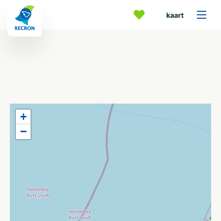
kaart
+
−