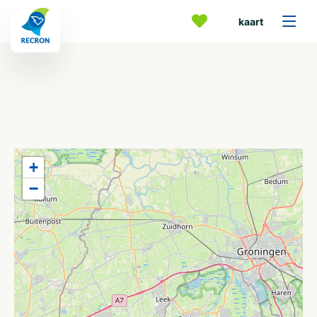
kaart
+
−