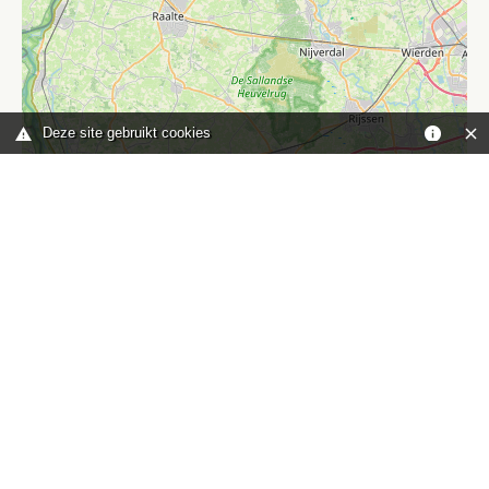
Deze site gebruikt cookies
Leaflet
|
©
OpenStreetMap
contributors
Je bent hier:
Home
kaart
TOP
Contact
HISWA-RECRON