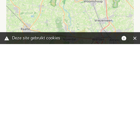
Deze site gebruikt cookies
Leaflet
|
©
OpenStreetMap
contributors
Je bent hier:
Home
kaart
TOP
Contact
HISWA-RECRON