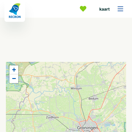
kaart
+
−