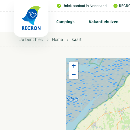
Uniek aanbod in Nederland
RECRO
Campings
Vakantiehuizen
Je bent hier:
Home
kaart
+
−