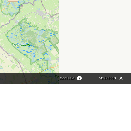
Meer info
Verbergen
aflet
|
©
OpenStreetMap
contributors