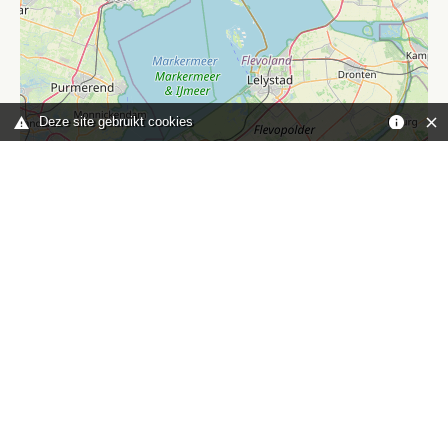
Deze site gebruikt cookies
Leaflet
|
©
OpenStreetMap
contributors
Je bent hier:
Home
kaart
TOP
Contact
HISWA-RECRON