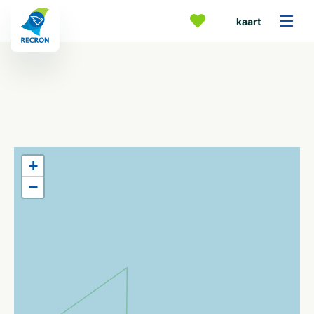
kaart
+
−