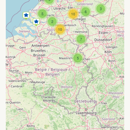
3
6
5
10
2
10
7
5