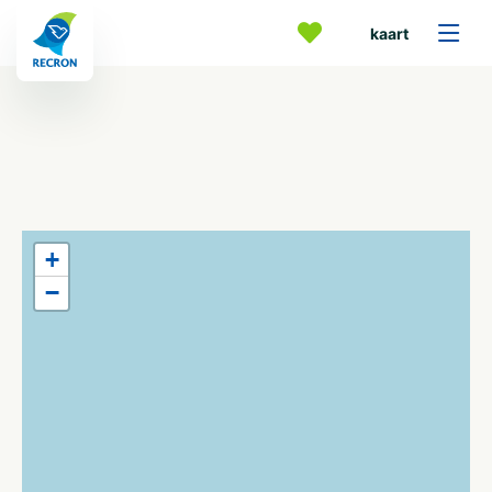
kaart
+
−