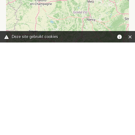
Deze site gebruikt cookies
Leaflet
|
©
OpenStreetMap
contributors
Je bent hier:
Home
kaart
TOP
Contact
HISWA-RECRON