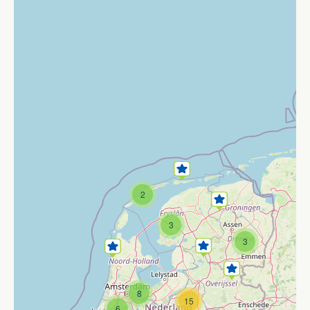
2
3
3
8
15
6