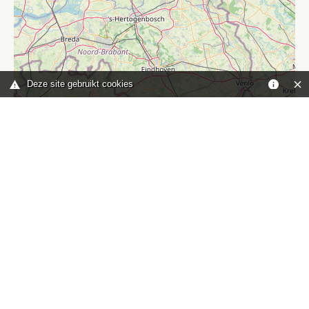
Deze site gebruikt cookies
Leaflet
|
©
OpenStreetMap
contributors
Je bent hier:
Home
kaart
TOP
Contact
HISWA-RECRON