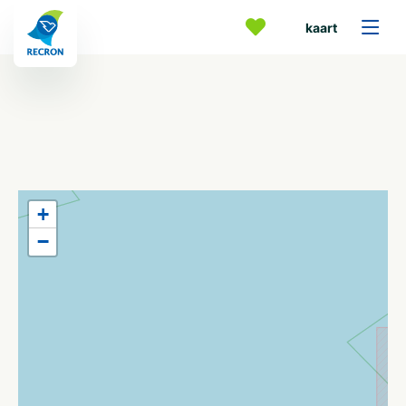
kaart
+
−