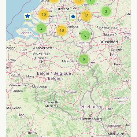
2
10
12
2
16
6
6