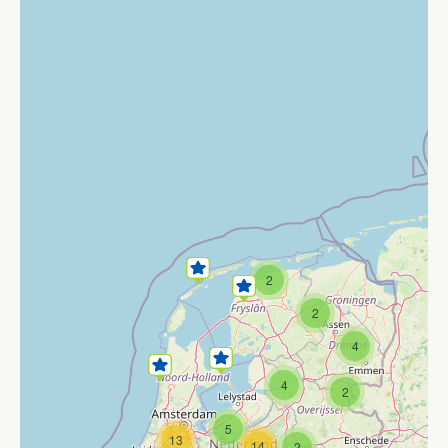
2
2
4
4
2
5
13
14
2