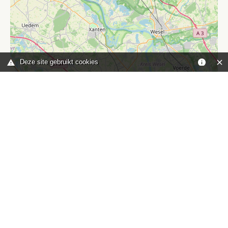
Deze site gebruikt cookies
Leaflet
|
©
OpenStreetMap
contributors
Je bent hier:
Home
kaart
TOP
Contact
HISWA-RECRON