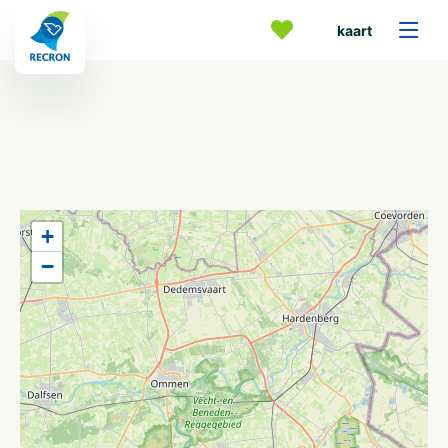
kaart
+
−