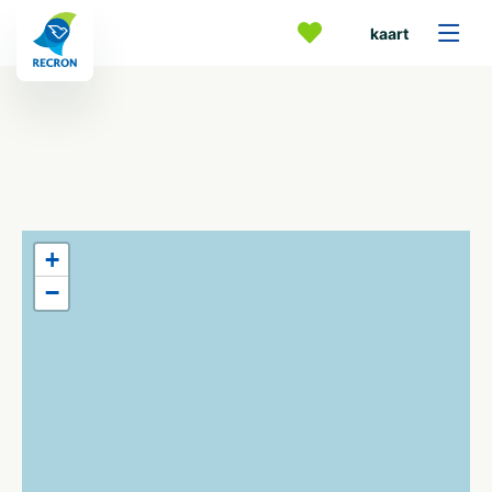
kaart
+
−