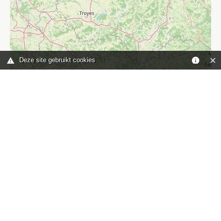
Deze site gebruikt cookies
Leaflet
|
©
OpenStreetMap
contributors
Je bent hier:
Home
kaart
TOP
Contact
HISWA-RECRON