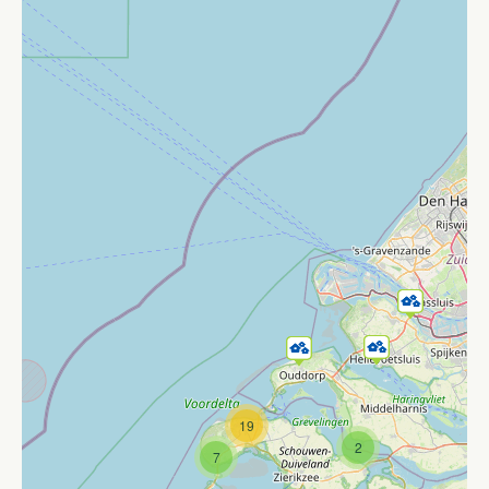
19
2
7