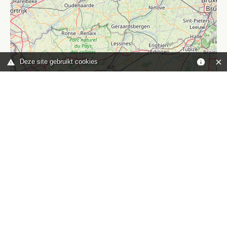
Deze site gebruikt cookies
Leaflet
|
©
OpenStreetMap
contributors
Je bent hier:
Home
kaart
TOP
Contact
HISWA-RECRON