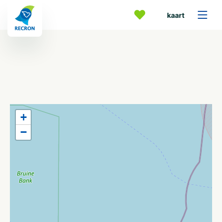
kaart
+
−