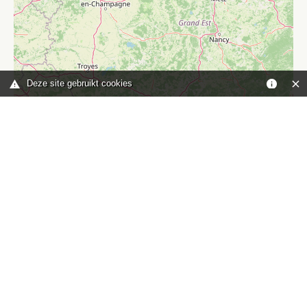
Deze site gebruikt cookies
Leaflet
|
©
OpenStreetMap
contributors
Je bent hier:
Home
kaart
TOP
Contact
HISWA-RECRON