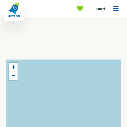
kaart
+
−