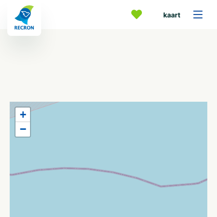
kaart
+
−