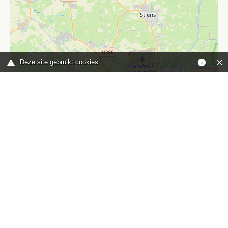
Deze site gebruikt cookies
Leaflet
|
©
OpenStreetMap
contributors
Je bent hier:
Home
kaart
TOP
Contact
HISWA-RECRON