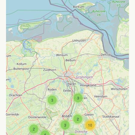
3
3
2
3
10
2
5