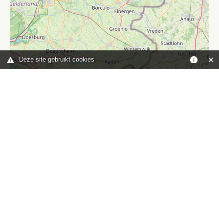
Deze site gebruikt cookies
Leaflet
|
©
OpenStreetMap
contributors
Je bent hier:
Home
kaart
TOP
Contact
HISWA-RECRON