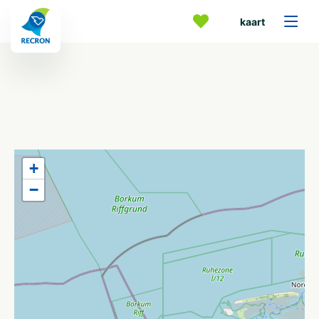
kaart
+
−