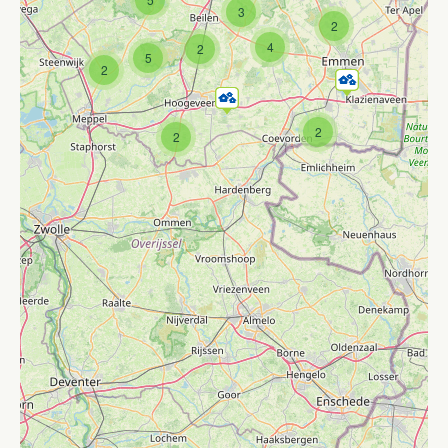
3
2
4
2
5
2
2
2