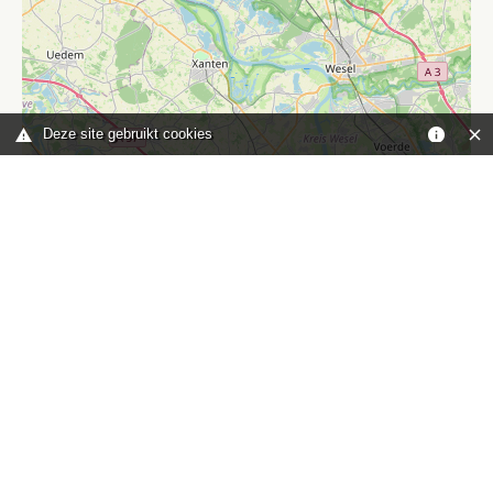
Deze site gebruikt cookies
Leaflet
|
©
OpenStreetMap
contributors
Je bent hier:
Home
kaart
TOP
Contact
HISWA-RECRON