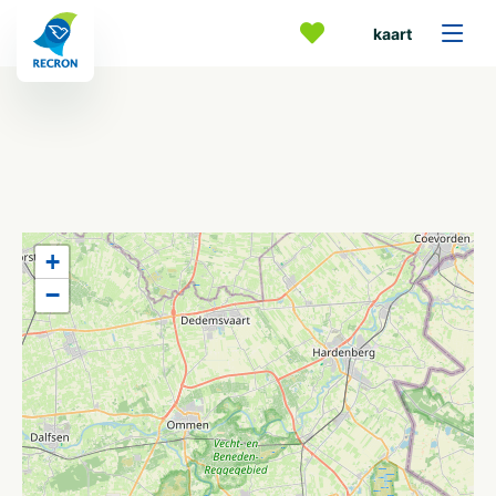
kaart
+
−