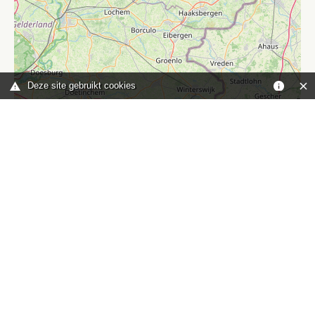
Deze site gebruikt cookies
Leaflet
|
©
OpenStreetMap
contributors
Je bent hier:
Home
kaart
TOP
Contact
HISWA-RECRON