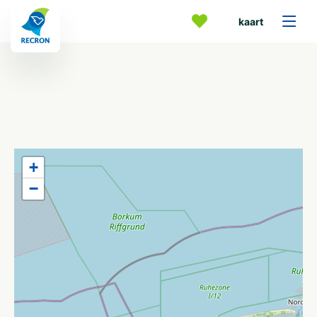
kaart
+
−