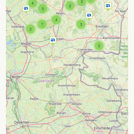
3
4
2
5
4
7
3
2
2