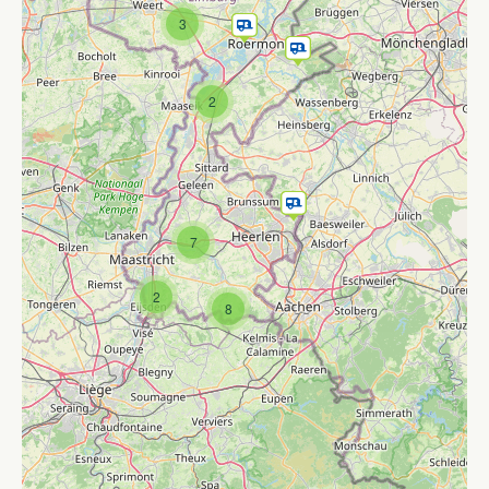
3
2
7
2
8