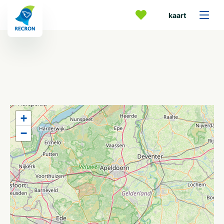
kaart
+
−