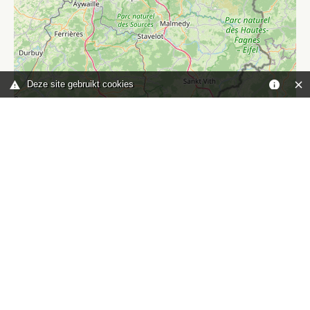
Deze site gebruikt cookies
Leaflet
|
©
OpenStreetMap
contributors
Je bent hier:
Home
kaart
TOP
Contact
HISWA-RECRON